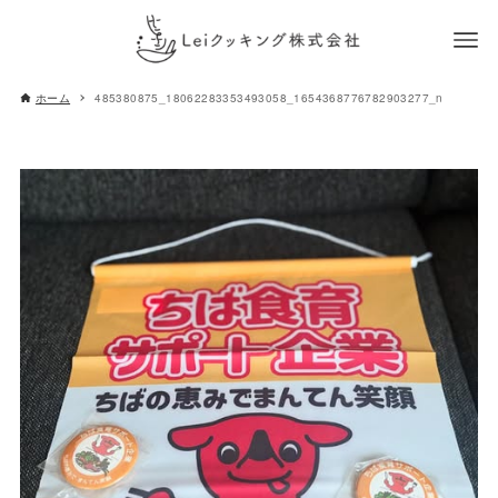
ホーム
485380875_18062283353493058_1654368776782903277_n