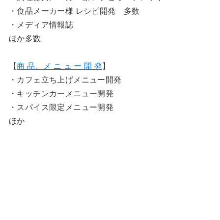
・食品メーカー様 レシピ開発 多数
・メディア情報誌
ほか多数
【
商 品、メ ニ ュ ー 開 発
】
・カフェ立ち上げメニュー開発
・キッチンカーメニュー開発
・スパイス限定メニュー開発
ほか
【監修】
・オレンジページ社「シンプル家計ノート2026」スパ
イス・ハーブ特集・エッセイ
・abcstyle社「サスティナブル缶」未利用魚スパイス缶
詰開発
・セゾンくらしの大研究web記事