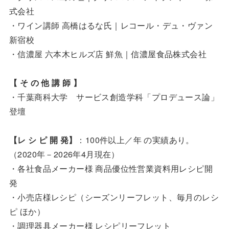
式会社
・ワイン講師 高橋はるな氏｜レコール・デュ・ヴァン
新宿校
・信濃屋 六本木ヒルズ店 鮮魚｜信濃屋食品株式会社
【 そ の 他 講 師 】
・千葉商科大学 サービス創造学科「プロデュース論」
登壇
【レ シ ピ 開 発】
：100件以上／年 の実績あり。
（2020年－2026年4月現在）
・各社食品メーカー様 商品優位性営業資料用レシピ開
発
・小売店様レシピ（シーズンリーフレット、毎月のレシ
ピ ほか）
・調理器具メーカー様 レシピリーフレット