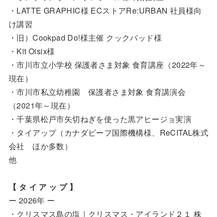
・LATTE GRAPHIC様 ECストアRe:URBAN 社員様向
け講習
・旧）Cookpad Do!様主催 クックパッド様
・Kit Oisix様
・市川市立小学校 保護者さま対象 食育講座（2022年～
現在）
・市川市私立幼稚園 保護者さま対象 食育講演会
（2021年～現在）
・千葉県松戸市矢切ねぎを使った黒アヒージョ実演
・タイアップ（カナダビーフ国際機構様、ReCITAL株式
会社 ほか多数）
他
【 タ イ ア ッ プ 】
ー 2026年 ー
・クリスマス島の塩｜クリスマス・アイランド２１ 株